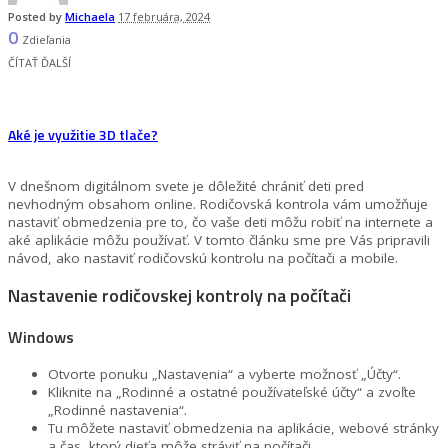
Posted by
Michaela
17 februára, 2024
0
Zdieľania
ČÍTAŤ ĎALŠÍ
Aké je využitie 3D tlače?
V dnešnom digitálnom svete je dôležité chrániť deti pred
nevhodným obsahom online. Rodičovská kontrola vám umožňuje
nastaviť obmedzenia pre to, čo vaše deti môžu robiť na internete a
aké aplikácie môžu používať. V tomto článku sme pre Vás pripravili
návod, ako nastaviť rodičovskú kontrolu na počítači a mobile.
Nastavenie rodičovskej kontroly na počítači
Windows
Otvorte ponuku „Nastavenia“ a vyberte možnosť „Účty“.
Kliknite na „Rodinné a ostatné používateľské účty“ a zvoľte
„Rodinné nastavenia“.
Tu môžete nastaviť obmedzenia na aplikácie, webové stránky
a čas, ktorý dieťa môže stráviť na počítači.