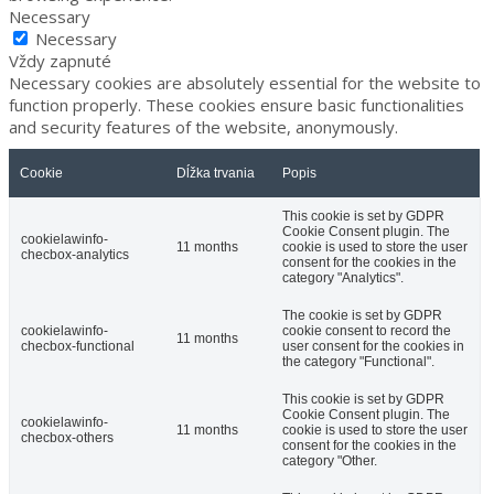
Necessary
Necessary
Vždy zapnuté
Necessary cookies are absolutely essential for the website to
function properly. These cookies ensure basic functionalities
and security features of the website, anonymously.
Cookie
Dĺžka trvania
Popis
This cookie is set by GDPR
Cookie Consent plugin. The
cookielawinfo-
11 months
cookie is used to store the user
checbox-analytics
consent for the cookies in the
category "Analytics".
The cookie is set by GDPR
cookielawinfo-
cookie consent to record the
11 months
checbox-functional
user consent for the cookies in
the category "Functional".
This cookie is set by GDPR
Cookie Consent plugin. The
cookielawinfo-
11 months
cookie is used to store the user
checbox-others
consent for the cookies in the
category "Other.