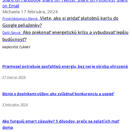
on Email
Michaela
17 februára, 2024
Viete, ako si pridať platobnú kartu do
Predchádzajúci článok
Google peňaženky?
Ako prekonať energetickú krízu a vybudovať lepšiu
Ďalší článok
budúcnosť?
NAJNOVŠIE ČLÁNKY
Priemysel potrebuje spoľahlivú energiu, bez nej je výroba ohrozená
27 marca, 2026
Biznis s doplnkami výživy: ako zvládnuť konkurenciu a uspieť
3 februára, 2026
Ako fungujú smart zásuvky? 5 dôvodov, prečo sa oplatí ich mať
doma