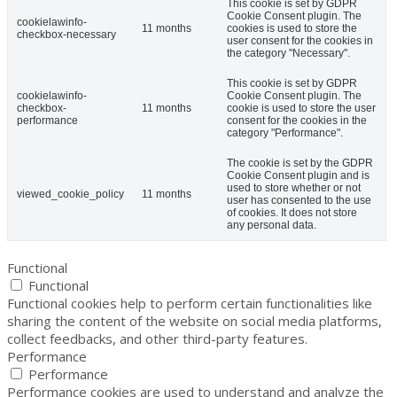
This cookie is set by GDPR
Cookie Consent plugin. The
cookielawinfo-
11 months
cookies is used to store the
checkbox-necessary
user consent for the cookies in
the category "Necessary".
This cookie is set by GDPR
cookielawinfo-
Cookie Consent plugin. The
checkbox-
11 months
cookie is used to store the user
performance
consent for the cookies in the
category "Performance".
The cookie is set by the GDPR
Cookie Consent plugin and is
used to store whether or not
viewed_cookie_policy
11 months
user has consented to the use
of cookies. It does not store
any personal data.
Functional
Functional
Functional cookies help to perform certain functionalities like
sharing the content of the website on social media platforms,
collect feedbacks, and other third-party features.
Performance
Performance
Performance cookies are used to understand and analyze the