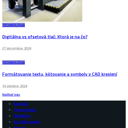
TECHNOLÓGIA
Digitálna vs ofsetová tlač: Ktorá je na čo?
27 decembra, 2024
TECHNOLÓGIA
Formátovanie textu, kótovanie a symboly v CAD kreslení
14 októbra, 2024
Načítať viac
Kontakt
Technológia
Aplikácie
Sociálne siete
Smart