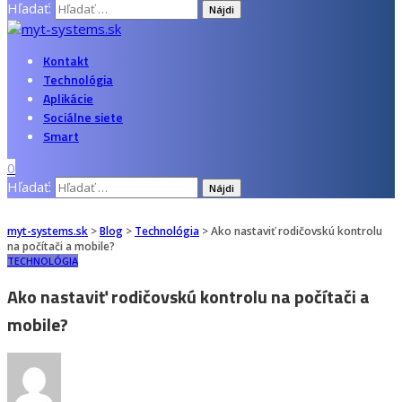
Hľadať:
Kontakt
Technológia
Aplikácie
Sociálne siete
Smart
0
Hľadať:
myt-systems.sk
>
Blog
>
Technológia
>
Ako nastaviť rodičovskú kontrolu
na počítači a mobile?
TECHNOLÓGIA
Ako nastaviť rodičovskú kontrolu na počítači a
mobile?