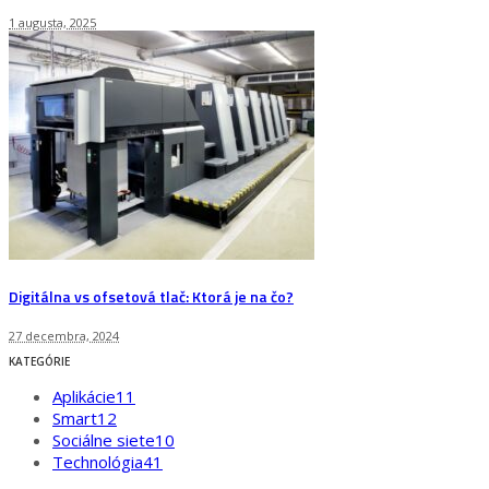
1 augusta, 2025
Digitálna vs ofsetová tlač: Ktorá je na čo?
27 decembra, 2024
KATEGÓRIE
Aplikácie
11
Smart
12
Sociálne siete
10
Technológia
41