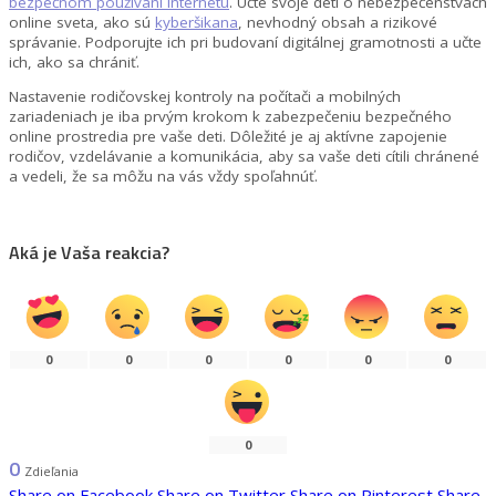
bezpečnom používaní internetu
. Učte svoje deti o nebezpečenstvách
online sveta, ako sú
kyberšikana
, nevhodný obsah a rizikové
správanie. Podporujte ich pri budovaní digitálnej gramotnosti a učte
ich, ako sa chrániť.
Nastavenie rodičovskej kontroly na počítači a mobilných
zariadeniach je iba prvým krokom k zabezpečeniu bezpečného
online prostredia pre vaše deti. Dôležité je aj aktívne zapojenie
rodičov, vzdelávanie a komunikácia, aby sa vaše deti cítili chránené
a vedeli, že sa môžu na vás vždy spoľahnúť.
Aká je Vaša reakcia?
0
0
0
0
0
0
0
0
Zdieľania
Share on Facebook
Share on Twitter
Share on Pinterest
Share