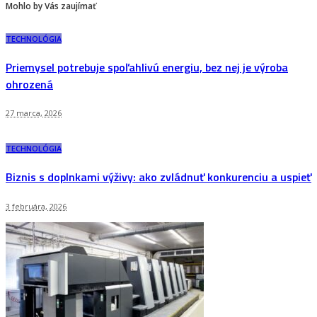
Mohlo by Vás zaujímať
TECHNOLÓGIA
Priemysel potrebuje spoľahlivú energiu, bez nej je výroba
ohrozená
27 marca, 2026
TECHNOLÓGIA
Biznis s doplnkami výživy: ako zvládnuť konkurenciu a uspieť
3 februára, 2026