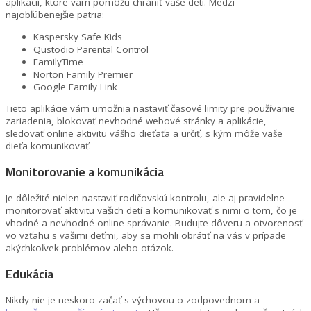
aplikácií, ktoré vám pomôžu chrániť vaše deti. Medzi
najobľúbenejšie patria:
Kaspersky Safe Kids
Qustodio Parental Control
FamilyTime
Norton Family Premier
Google Family Link
Tieto aplikácie vám umožnia nastaviť časové limity pre používanie
zariadenia, blokovať nevhodné webové stránky a aplikácie,
sledovať online aktivitu vášho dieťaťa a určiť, s kým môže vaše
dieťa komunikovať.
Monitorovanie a komunikácia
Je dôležité nielen nastaviť rodičovskú kontrolu, ale aj pravidelne
monitorovať aktivitu vašich detí a komunikovať s nimi o tom, čo je
vhodné a nevhodné online správanie. Budujte dôveru a otvorenosť
vo vzťahu s vašimi deťmi, aby sa mohli obrátiť na vás v prípade
akýchkoľvek problémov alebo otázok.
Edukácia
Nikdy nie je neskoro začať s výchovou o zodpovednom a