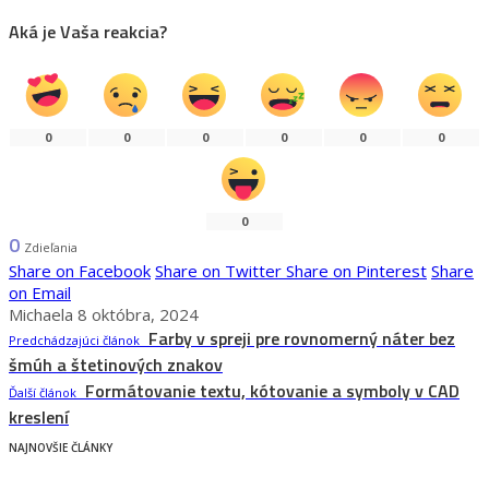
Aká je Vaša reakcia?
0
0
0
0
0
0
0
0
Zdieľania
Share on Facebook
Share on Twitter
Share on Pinterest
Share
on Email
Michaela
8 októbra, 2024
Farby v spreji pre rovnomerný náter bez
Predchádzajúci článok
šmúh a štetinových znakov
Formátovanie textu, kótovanie a symboly v CAD
Ďalší článok
kreslení
NAJNOVŠIE ČLÁNKY