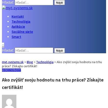
Hľadať:
Kontakt
Technológia
Aplikácie
Sociálne siete
Smart
0
Hľadať:
myt-systems.sk
>
Blog
>
Technológia
>
Ako zvýšiť svoju hodnotu na trhu
práce? Získajte certifikát!
TECHNOLÓGIA
Ako zvýšiť svoju hodnotu na trhu práce? Získajte
certifikát!