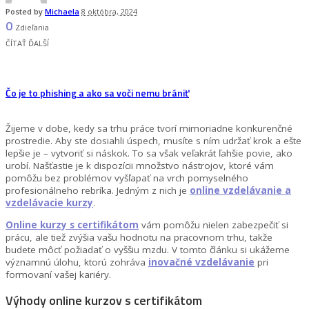
Posted by
Michaela
8 októbra, 2024
0
Zdieľania
ČÍTAŤ ĎALŠÍ
Čo je to phishing a ako sa voči nemu brániť
Žijeme v dobe, kedy sa trhu práce tvorí mimoriadne konkurenčné
prostredie. Aby ste dosiahli úspech, musíte s ním udržať krok a ešte
lepšie je – vytvoriť si náskok. To sa však veľakrát ľahšie povie, ako
urobí. Našťastie je k dispozícii množstvo nástrojov, ktoré vám
pomôžu bez problémov vyšľapať na vrch pomyselného
profesionálneho rebríka. Jedným z nich je
online vzdelávanie a
vzdelávacie kurzy
.
Online kurzy s certifikátom
vám pomôžu nielen zabezpečiť si
prácu, ale tiež zvýšia vašu hodnotu na pracovnom trhu, takže
budete môcť požiadať o vyššiu mzdu. V tomto článku si ukážeme
významnú úlohu, ktorú zohráva
inovačné vzdelávanie
pri
formovaní vašej kariéry.
Výhody online kurzov s certifikátom