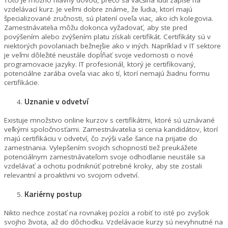
vzdelávací kurz. Je veľmi dobre známe, že ľudia, ktorí majú
špecializované zručnosti, sú platení oveľa viac, ako ich kolegovia.
Zamestnávatelia môžu dokonca vyžadovať, aby ste pred
povýšením alebo zvýšením platu získali certifikát. Certifikáty sú v
niektorých povolaniach bežnejšie ako v iných. Napríklad v IT sektore
je veľmi dôležité neustále dopĺňať svoje vedomosti o nové
programovacie jazyky. IT profesionál, ktorý je certifikovaný,
potenciálne zarába oveľa viac ako tí, ktorí nemajú žiadnu formu
certifikácie.
Uznanie v odvetví
Existuje množstvo online kurzov s certifikátmi, ktoré sú uznávané
veľkými spoločnosťami. Zamestnávatelia si cenia kandidátov, ktorí
majú certifikáciu v odvetví, čo zvýši vaše šance na prijatie do
zamestnania. Vylepšením svojich schopností tiež preukážete
potenciálnym zamestnávateľom svoje odhodlanie neustále sa
vzdelávať a ochotu podniknúť potrebné kroky, aby ste zostali
relevantní a proaktívni vo svojom odvetví.
Kariérny postup
Nikto nechce zostať na rovnakej pozícii a robiť to isté po zvyšok
svojho života, až do dôchodku. Vzdelávacie kurzy sú nevyhnutné na