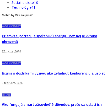
Sociálne siete
10
Technológia
41
Mohlo by Vás zaujímať
TECHNOLÓGIA
Priemysel potrebuje spoľahlivú energiu, bez nej je výroba
ohrozená
27 marca, 2026
TECHNOLÓGIA
Biznis s doplnkami výživy: ako zvládnuť konkurenciu a uspieť
3 februára, 2026
SMART
Ako fungujú smart zásuvky? 5 dôvodov, prečo sa oplatí ich