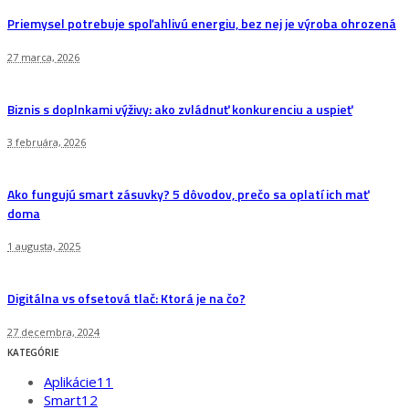
Priemysel potrebuje spoľahlivú energiu, bez nej je výroba ohrozená
27 marca, 2026
Biznis s doplnkami výživy: ako zvládnuť konkurenciu a uspieť
3 februára, 2026
Ako fungujú smart zásuvky? 5 dôvodov, prečo sa oplatí ich mať
doma
1 augusta, 2025
Digitálna vs ofsetová tlač: Ktorá je na čo?
27 decembra, 2024
KATEGÓRIE
Aplikácie
11
Smart
12