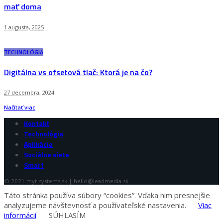
mať doma
1 augusta, 2025
TECHNOLÓGIA
Digitálna vs ofsetová tlač: Ktorá je na čo?
27 decembra, 2024
Načítať viac
Kontakt
Technológia
Aplikácie
Sociálne siete
Smart
© 2021 myt-systems.sk | hello@leadmedia.sk
Táto stránka používa súbory “cookies”. Vďaka nim presnejšie
analyzujeme návštevnosť a používateľské nastavenia.
Viac
informácií
SÚHLASÍM