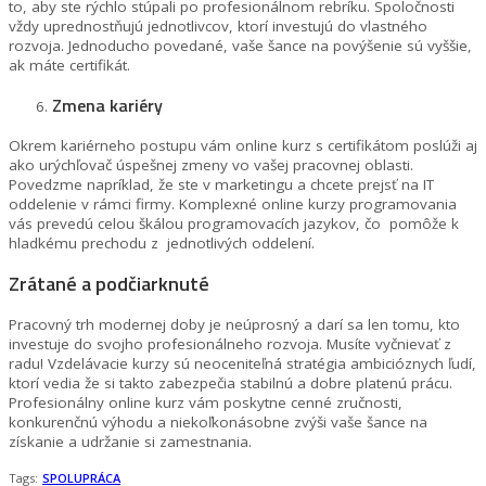
to, aby ste rýchlo stúpali po profesionálnom rebríku. Spoločnosti
vždy uprednostňujú jednotlivcov, ktorí investujú do vlastného
rozvoja. Jednoducho povedané, vaše šance na povýšenie sú vyššie,
ak máte certifikát.
Zmena kariéry
Okrem kariérneho postupu vám online kurz s certifikátom poslúži aj
ako urýchľovač úspešnej zmeny vo vašej pracovnej oblasti.
Povedzme napríklad, že ste v marketingu a chcete prejsť na IT
oddelenie v rámci firmy. Komplexné online kurzy programovania
vás prevedú celou škálou programovacích jazykov, čo pomôže k
hladkému prechodu z jednotlivých oddelení.
Zrátané a podčiarknuté
Pracovný trh modernej doby je neúprosný a darí sa len tomu, kto
investuje do svojho profesionálneho rozvoja. Musíte vyčnievať z
radu!
Vzdelávacie kurzy sú
neoceniteľná stratégia ambicióznych ľudí,
ktorí vedia že si takto zabezpečia stabilnú a dobre platenú prácu.
Profesionálny online kurz vám poskytne cenné zručnosti,
konkurenčnú výhodu a niekoľkonásobne zvýši vaše šance na
získanie a udržanie si zamestnania.
Tags:
SPOLUPRÁCA