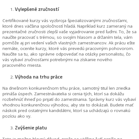
Vylepšené zručností
Certifikované kurzy vás vyzbroja špecializovanými zručnosťami,
ktoré dnes väčšina spoločností hľadá. Napríklad kurz zameraný na
prezentačné zručnosti zlepší vaše vyjadrovanie pred ľuďmi. To, že sa
naučíte pracovať s trémou, so svojím hlasom a držaním tela, vám
pomôže aj pri vedení vašich vlastných zamestnancov. Ak prácu ešte
nemáte, oceníte kurzy, ktoré vás prevedú pracovným pohovorom.
Naučíte sa tu, ako správne odpovedať na otázky personalistu, čo
vás vybaví zručnosťami potrebnými na získanie nového
pracovného miesta.
Výhoda na trhu práce
Na dnešnom konkurenčnom trhu práce, samotný titul len zriedka
prináša úspech. Zamestnávatelia si cenia tých, ktorí sa dokážu
rozbehnúť ihneď po prijatí do zamestnania. Správny kurz vás vybaví
vhodnou konkurenčnou výhodou, aby ste to dokázali. Budete mať
náskok pred ostatnými kandidátmi, ktorí sa uchádzajú o rovnakú
pozíciu ako vy.
Zvýšenie platu
Toto je možno hlavný dôvod, prečo sa väčšina ľudí zapíše na