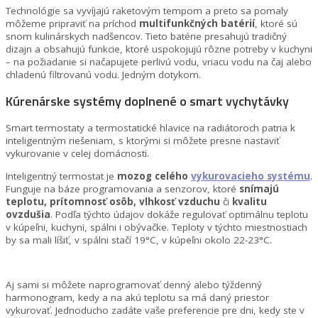
Technológie sa vyvíjajú raketovým tempom a preto sa pomaly
môžeme pripraviť na príchod
multifunkčných batérií
, ktoré sú
snom kulinárskych nadšencov. Tieto batérie presahujú tradičný
dizajn a obsahujú funkcie, ktoré uspokojujú rôzne potreby v kuchyni
– na požiadanie si načapujete perlivú vodu, vriacu vodu na čaj alebo
chladenú filtrovanú vodu. Jedným dotykom.
Kúrenárske systémy doplnené o smart vychytávky
Smart termostaty a termostatické hlavice na radiátoroch patria k
inteligentným riešeniam, s ktorými si môžete presne nastaviť
vykurovanie v celej domácnosti.
Inteligentný termostat je
mozog celého
vykurovacieho systému
.
Funguje na báze programovania a senzorov, ktoré
snímajú
teplotu, prítomnosť osôb, vlhkosť vzduchu
či
kvalitu
ovzdušia
. Podľa týchto údajov dokáže regulovať optimálnu teplotu
v kúpeľni, kuchyni, spálni i obývačke. Teploty v týchto miestnostiach
by sa mali líšiť, v spálni stačí 19°C, v kúpeľni okolo 22-23°C.
Aj sami si môžete naprogramovať denný alebo týždenný
harmonogram, kedy a na akú teplotu sa má daný priestor
vykurovať. Jednoducho zadáte vaše preferencie pre dni, kedy ste v