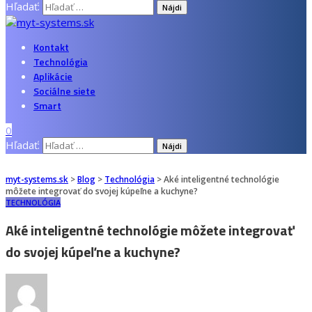
Hľadať:
Kontakt
Technológia
Aplikácie
Sociálne siete
Smart
0
Hľadať:
myt-systems.sk
>
Blog
>
Technológia
>
Aké inteligentné technológie
môžete integrovať do svojej kúpeľne a kuchyne?
TECHNOLÓGIA
Aké inteligentné technológie môžete integrovať
do svojej kúpeľne a kuchyne?