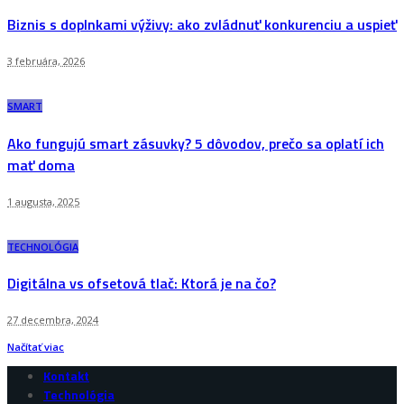
Biznis s doplnkami výživy: ako zvládnuť konkurenciu a uspieť
3 februára, 2026
SMART
Ako fungujú smart zásuvky? 5 dôvodov, prečo sa oplatí ich
mať doma
1 augusta, 2025
TECHNOLÓGIA
Digitálna vs ofsetová tlač: Ktorá je na čo?
27 decembra, 2024
Načítať viac
Kontakt
Technológia