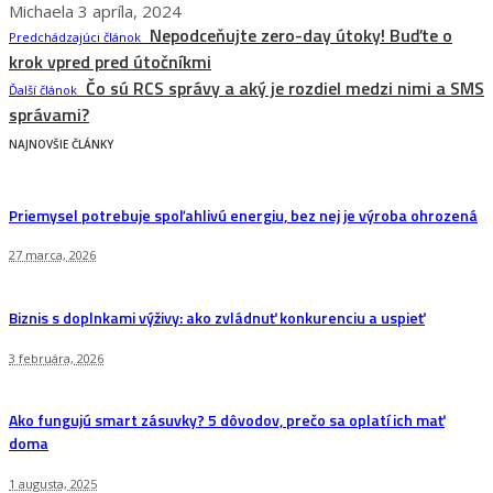
Michaela
3 apríla, 2024
Nepodceňujte zero-day útoky! Buďte o
Predchádzajúci článok
krok vpred pred útočníkmi
Čo sú RCS správy a aký je rozdiel medzi nimi a SMS
Ďalší článok
správami?
NAJNOVŠIE ČLÁNKY
Priemysel potrebuje spoľahlivú energiu, bez nej je výroba ohrozená
27 marca, 2026
Biznis s doplnkami výživy: ako zvládnuť konkurenciu a uspieť
3 februára, 2026
Ako fungujú smart zásuvky? 5 dôvodov, prečo sa oplatí ich mať
doma
1 augusta, 2025