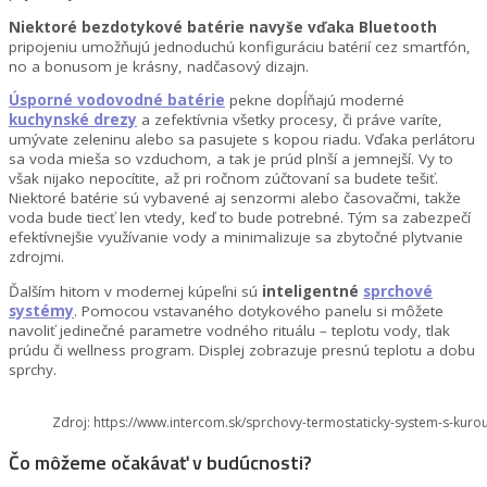
Niektoré bezdotykové batérie navyše vďaka Bluetooth
pripojeniu umožňujú jednoduchú konfiguráciu batérií cez smartfón,
no a bonusom je krásny, nadčasový dizajn.
Úsporné vodovodné batérie
pekne dopĺňajú moderné
kuchynské drezy
a zefektívnia všetky procesy, či práve varíte,
umývate zeleninu alebo sa pasujete s kopou riadu. Vďaka perlátoru
sa voda mieša so vzduchom, a tak je prúd plnší a jemnejší. Vy to
však nijako nepocítite, až pri ročnom zúčtovaní sa budete tešiť.
Niektoré batérie sú vybavené aj senzormi alebo časovačmi, takže
voda bude tiecť len vtedy, keď to bude potrebné. Tým sa zabezpečí
efektívnejšie využívanie vody a minimalizuje sa zbytočné plytvanie
zdrojmi.
Ďalším hitom v modernej kúpeľni sú
inteligentné
sprchové
systémy
. Pomocou vstavaného dotykového panelu si môžete
navoliť jedinečné parametre vodného rituálu – teplotu vody, tlak
prúdu či wellness program. Displej zobrazuje presnú teplotu a dobu
sprchy.
Zdroj: https://www.intercom.sk/sprchovy-termostaticky-system-s-kuro
Čo môžeme očakávať v budúcnosti?