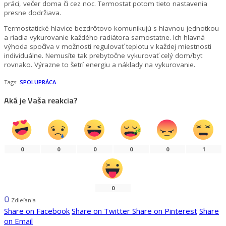
práci, večer doma či cez noc. Termostat potom tieto nastavenia
presne dodržiava.
Termostatické hlavice bezdrôtovo komunikujú s hlavnou jednotkou
a riadia vykurovanie každého radiátora samostatne. Ich hlavná
výhoda spočíva v možnosti regulovať teplotu v každej miestnosti
individuálne. Nemusíte tak prebytočne vykurovať celý dom/byt
rovnako. Výrazne to šetrí energiu a náklady na vykurovanie.
Tags:
SPOLUPRÁCA
Aká je Vaša reakcia?
0
0
0
0
0
1
0
0
Zdieľania
Share on Facebook
Share on Twitter
Share on Pinterest
Share
on Email