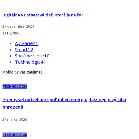
Digitálna vs ofsetová tlač: Ktorá je na čo?
27 decembra, 2024
KATEGÓRIE
Aplikácie
11
Smart
12
Sociálne siete
10
Technológia
41
Mohlo by Vás zaujímať
TECHNOLÓGIA
Priemysel potrebuje spoľahlivú energiu, bez nej je výroba
ohrozená
27 marca, 2026
TECHNOLÓGIA