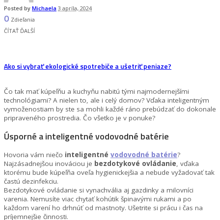
Posted by
Michaela
3 apríla, 2024
0
Zdieľania
ČÍTAŤ ĎALŠÍ
Ako si vybrať ekologické spotrebiče a ušetriť peniaze?
Čo tak mať kúpeľňu a kuchyňu nabitú tými najmodernejšími
technológiami? A nielen to, ale i celý domov? Vďaka inteligentným
vymoženostiam by ste sa mohli každé ráno prebúdzať do dokonale
pripraveného prostredia. Čo všetko je v ponuke?
Úsporné a inteligentné vodovodné batérie
Hovoria vám niečo
inteligentné
vodovodné batérie
?
Najzásadnejšou inováciou je
bezdotykové ovládanie
, vďaka
ktorému bude kúpeľňa oveľa hygienickejšia a nebude vyžadovať tak
častú dezinfekciu.
Bezdotykové ovládanie si vynachvália aj gazdinky a milovníci
varenia. Nemusíte viac chytať kohútik špinavými rukami a po
každom varení ho drhnúť od mastnoty. Ušetrite si prácu i čas na
príjemnejšie činnosti.