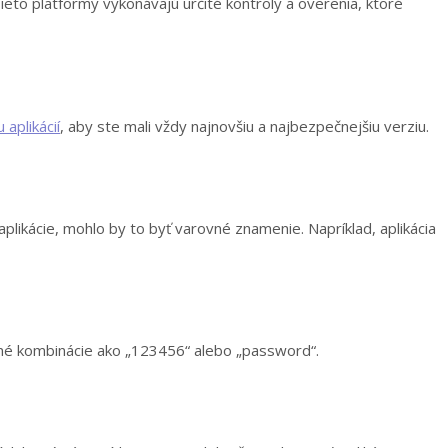
Tieto platformy vykonávajú určité kontroly a overenia, ktoré
 aplikácií
, aby ste mali vždy najnovšiu a najbezpečnejšiu verziu.
plikácie, mohlo by to byť varovné znamenie. Napríklad, aplikácia
eľné kombinácie ako „123456“ alebo „password“.