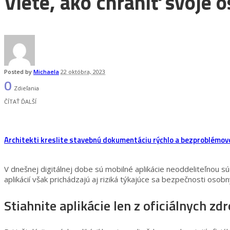
Viete, ako chrániť svoje 
Posted by
Michaela
22 októbra, 2023
0
Zdieľania
ČÍTAŤ ĎALŠÍ
Architekti kreslite stavebnú dokumentáciu rýchlo a bezproblémov
V dnešnej digitálnej dobe sú mobilné aplikácie neoddeliteľnou 
aplikácií však prichádzajú aj riziká týkajúce sa bezpečnosti o
Stiahnite aplikácie len z oficiálnych zd