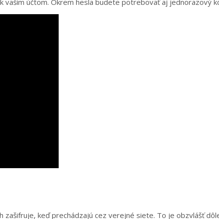
y k vašim účtom. Okrem hesla budete potrebovať aj jednorazový kó
h zašifruje, keď prechádzajú cez verejné siete. To je obzvlášť dôl