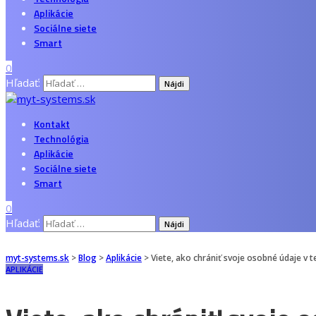
Aplikácie
Sociálne siete
Smart
0
Hľadať:
Kontakt
Technológia
Aplikácie
Sociálne siete
Smart
0
Hľadať:
myt-systems.sk
>
Blog
>
Aplikácie
>
Viete, ako chrániť svoje osobné údaje v 
APLIKÁCIE