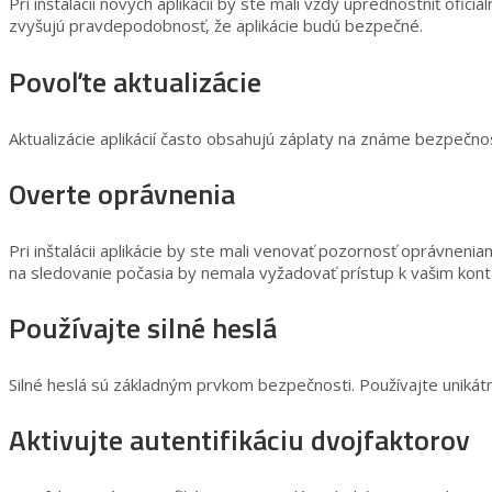
Pri inštalácii nových aplikácií by ste mali vždy uprednostniť ofi
zvyšujú pravdepodobnosť, že aplikácie budú bezpečné.
Povoľte aktualizácie
Aktualizácie aplikácií často obsahujú záplaty na známe bezpečn
Overte oprávnenia
Pri inštalácii aplikácie by ste mali venovať pozornosť oprávneni
na sledovanie počasia by nemala vyžadovať prístup k vašim kon
Používajte silné heslá
Silné heslá sú základným prvkom bezpečnosti. Používajte unikát
Aktivujte autentifikáciu dvojfaktorov