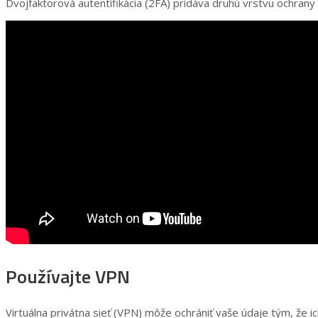
Dvojfaktorová autentifikácia (2FA) pridáva druhú vrstvu ochran
Používajte VPN
Virtuálna privátna sieť (VPN) môže ochrániť vaše údaje tým, že ic