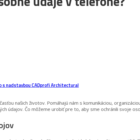
osobné údaje v telefóne?
o s nadstavbou CADprofi Architectural
súčasťou našich životov. Pomáhajú nám s komunikáciou, organizáci
sobných údajov. Čo môžeme urobiť pre to, aby sme ochránili svoje
rojov