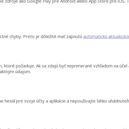
ciálne zdroje ako Google Play pre Android alebo App Store pre iOS. 
ostné chyby. Preto je dôležité mať zapnutú
automatickú aktualizáciu
am, ktoré požaduje. Ak sa zdajú byť neprimerané vzhľadom na účel a
taktným údajom.
ne heslá pre svoje účty a aplikácie a nepoužívajte ľahko uhádnut