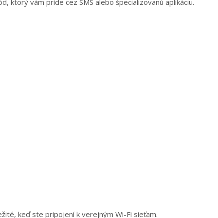
d, ktorý vám príde cez SMS alebo špecializovanú aplikáciu.
ežité, keď ste pripojení k verejným Wi-Fi sieťam.