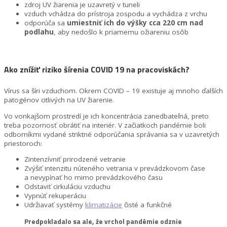
zdroj UV žiarenia je uzavretý v tuneli
vzduch vchádza do prístroja zospodu a vychádza z vrchu
odporúča sa
umiestniť ich do výšky cca 220 cm nad
podlahu
, aby nedošlo k priamemu ožiareniu osôb
Ako znížiť riziko šírenia COVID 19 na pracoviskách?
Vírus sa šíri vzduchom. Okrem COVID – 19 existuje aj mnoho ďalších
patogénov citlivých na UV žiarenie.
Vo vonkajšom prostredí je ich koncentrácia zanedbateľná, preto
treba pozornosť obrátiť na interiér. V začiatkoch pandémie boli
odborníkmi vydané striktné odporúčania správania sa v uzavretých
priestoroch:
Zintenzívniť prirodzené vetranie
Zvýšiť intenzitu núteného vetrania v prevádzkovom čase
a nevypínať ho mimo prevádzkového času
Odstaviť cirkuláciu vzduchu
Vypnúť rekuperáciu
Udržiavať systémy
klimatizácie
čisté a funkčné
Predpokladalo sa ale, že vrchol pandémie odznie