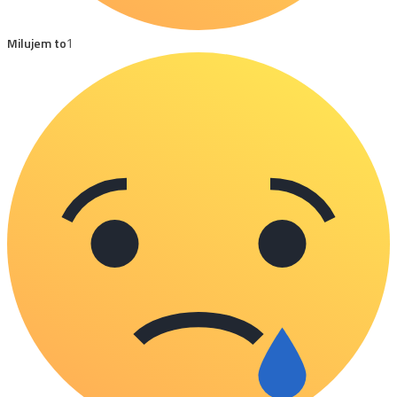
Milujem to
1