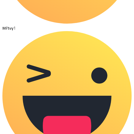
Mŕtvy
1