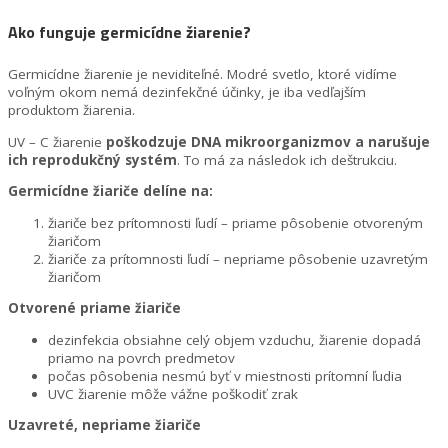
Ako funguje germicídne žiarenie?
Germicídne žiarenie je neviditeľné. Modré svetlo, ktoré vidíme
voľným okom nemá dezinfekčné účinky, je iba vedľajším
produktom žiarenia.
UV – C žiarenie
poškodzuje DNA mikroorganizmov a narušuje
ich reprodukčný systém
. To má za následok ich deštrukciu.
Germicídne žiariče delíne na:
žiariče bez prítomnosti ľudí – priame pôsobenie otvoreným
žiaričom
žiariče za prítomnosti ľudí – nepriame pôsobenie uzavretým
žiaričom
Otvorené priame žiariče
dezinfekcia obsiahne celý objem vzduchu, žiarenie dopadá
priamo na povrch predmetov
počas pôsobenia nesmú byť v miestnosti prítomní ľudia
UVC žiarenie môže vážne poškodiť zrak
Uzavreté, nepriame žiariče