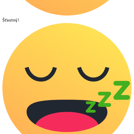
Šťastný
1