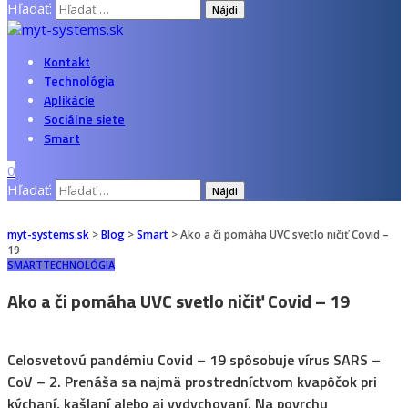
Hľadať:
Kontakt
Technológia
Aplikácie
Sociálne siete
Smart
0
Hľadať:
myt-systems.sk
>
Blog
>
Smart
>
Ako a či pomáha UVC svetlo ničiť Covid –
19
SMART
TECHNOLÓGIA
Ako a či pomáha UVC svetlo ničiť Covid – 19
Celosvetovú pandémiu Covid – 19 spôsobuje vírus SARS –
CoV – 2. Prenáša sa najmä prostredníctvom kvapôčok pri
kýchaní, kašlaní alebo aj vydychovaní. Na povrchu