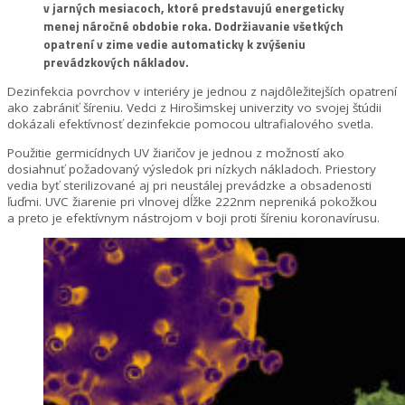
v jarných mesiacoch, ktoré predstavujú energeticky
menej náročné obdobie roka. Dodržiavanie všetkých
opatrení v zime vedie automaticky k zvýšeniu
prevádzkových nákladov.
Dezinfekcia povrchov v interiéry je jednou z najdôležitejších opatrení
ako zabrániť šíreniu. Vedci z Hirošimskej univerzity vo svojej štúdii
dokázali efektívnosť dezinfekcie pomocou ultrafialového svetla.
Použitie germicídnych UV žiaričov je jednou z možností ako
dosiahnuť požadovaný výsledok pri nízkych nákladoch. Priestory
vedia byť sterilizované aj pri neustálej prevádzke a obsadenosti
ľuďmi. UVC žiarenie pri vlnovej dĺžke 222nm nepreniká pokožkou
a preto je efektívnym nástrojom v boji proti šíreniu koronavírusu.