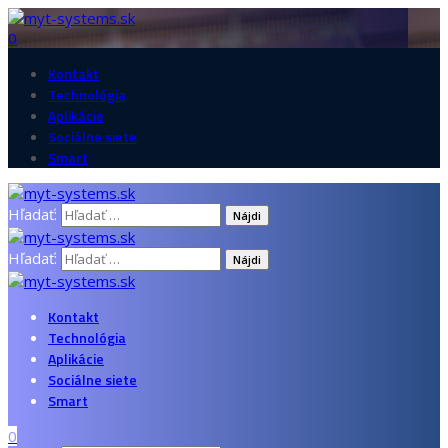
0
Kontakt
Technológia
Aplikácie
Sociálne siete
Smart
Hľadať:
Hľadať:
Kontakt
Technológia
Aplikácie
Sociálne siete
Smart
0