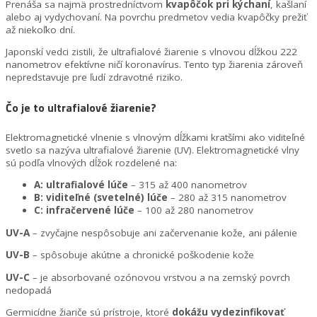
Prenáša sa najmä prostredníctvom
kvapôčok pri kýchaní
, kašlaní
alebo aj vydychovaní. Na povrchu predmetov vedia kvapôčky prežiť
až niekoľko dní.
Japonskí vedci zistili, že ultrafialové žiarenie s vlnovou dĺžkou 222
nanometrov efektívne ničí koronavírus. Tento typ žiarenia zároveň
nepredstavuje pre ľudí zdravotné riziko.
Čo je to ultrafialové žiarenie?
Elektromagnetické vlnenie s vlnovým dĺžkami kratšími ako viditeľné
svetlo sa nazýva ultrafialové žiarenie (UV). Elektromagnetické vlny
sú podľa vlnových dĺžok rozdelené na:
A: ultrafialové lúče
– 315 až 400 nanometrov
B: viditeľné (svetelné) lúče
– 280 až 315 nanometrov
C: infračervené lúče
– 100 až 280 nanometrov
UV-A
– zvyčajne nespôsobuje ani začervenanie kože, ani pálenie
UV-B
– spôsobuje akútne a chronické poškodenie kože
UV-C
– je absorbované ozónovou vrstvou a na zemský povrch
nedopadá
Germicídne žiariče sú prístroje, ktoré
dokážu vydezinfikovať