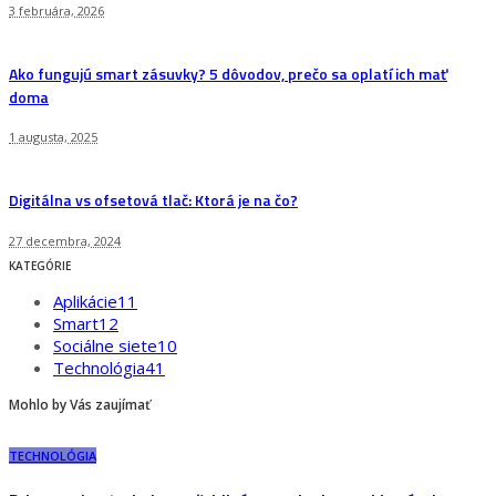
3 februára, 2026
Ako fungujú smart zásuvky? 5 dôvodov, prečo sa oplatí ich mať
doma
1 augusta, 2025
Digitálna vs ofsetová tlač: Ktorá je na čo?
27 decembra, 2024
KATEGÓRIE
Aplikácie
11
Smart
12
Sociálne siete
10
Technológia
41
Mohlo by Vás zaujímať
TECHNOLÓGIA