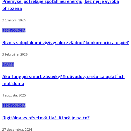
Priemysel potrebuje spoľahlivú energiu, bez nej je výroba
ohrozená
27 marca, 2026
TECHNOLÓGIA
Biznis s doplnkami výživy: ako zvládnuť konkurenciu a uspieť
3 februára, 2026
SMART
Ako fungujú smart zásuvky? 5 dôvodov, prečo sa oplatí ich
mať doma
1 augusta, 2025
TECHNOLÓGIA
Digitálna vs ofsetová tlač: Ktorá je na čo?
27 decembra, 2024