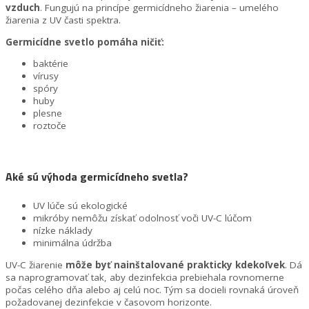
vzduch
. Fungujú na princípe germicídneho žiarenia – umelého
žiarenia z UV časti spektra.
Germicídne svetlo pomáha ničiť:
baktérie
vírusy
spóry
huby
plesne
roztoče
Aké sú výhoda germicídneho svetla?
UV lúče sú ekologické
mikróby nemôžu získať odolnosť voči UV-C lúčom
nízke náklady
minimálna údržba
UV-C žiarenie
môže byť nainštalované prakticky kdekoľvek
. Dá
sa naprogramovať tak, aby dezinfekcia prebiehala rovnomerne
počas celého dňa alebo aj celú noc. Tým sa docieli rovnaká úroveň
požadovanej dezinfekcie v časovom horizonte.