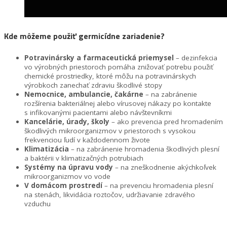
Kde môžeme použiť germicídne zariadenie?
Potravinársky a farmaceutická priemysel
– dezinfekcia
vo výrobných priestoroch pomáha znižovať potrebu použiť
chemické prostriedky, ktoré môžu na potravinárskych
výrobkoch zanechať zdraviu škodlivé stopy
Nemocnice, ambulancie, čakárne
– na zabránenie
rozšírenia bakteriálnej alebo vírusovej nákazy po kontakte
s infikovanými pacientami alebo návštevníkmi
Kancelárie, úrady, školy
– ako prevencia pred hromadením
škodlivých mikroorganizmov v priestoroch s vysokou
frekvenciou ľudí v každodennom živote
Klimatizácia
– na zabránenie hromadenia škodlivých plesní
a baktérii v klimatizačných potrubiach
Systémy na úpravu vody
– na zneškodnenie akýchkoľvek
mikroorganizmov vo vode
V domácom prostredí
– na prevenciu hromadenia plesní
na stenách, likvidácia roztočov, udržiavanie zdravého
vzduchu